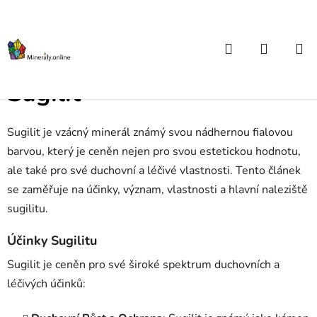
Přejít
na
obsah
Hledat
NÁKUP
Domů
/
Atlas kamenů od A do Z
/
Sugilit
KOŠÍK
Sugilit
Sugilit je vzácný minerál známý svou nádhernou fialovou
barvou, který je ceněn nejen pro svou estetickou hodnotu,
ale také pro své duchovní a léčivé vlastnosti. Tento článek
se zaměřuje na účinky, význam, vlastnosti a hlavní naleziště
sugilitu.
Účinky Sugilitu
Sugilit je ceněn pro své široké spektrum duchovních a
léčivých účinků: