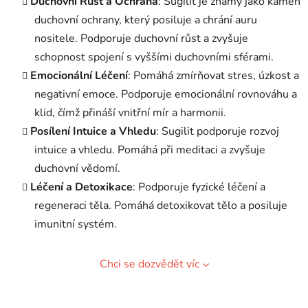
Duchovní Růst a Ochrana
: Sugilit je známý jako kámen
duchovní ochrany, který posiluje a chrání auru
nositele. Podporuje duchovní růst a zvyšuje
schopnost spojení s vyššími duchovními sférami.
Emocionální Léčení
: Pomáhá zmírňovat stres, úzkost a
negativní emoce. Podporuje emocionální rovnováhu a
klid, čímž přináší vnitřní mír a harmonii.
Posílení Intuice a Vhledu
: Sugilit podporuje rozvoj
intuice a vhledu. Pomáhá při meditaci a zvyšuje
duchovní vědomí.
Léčení a Detoxikace
: Podporuje fyzické léčení a
regeneraci těla. Pomáhá detoxikovat tělo a posiluje
imunitní systém.
Chci se dozvědět víc