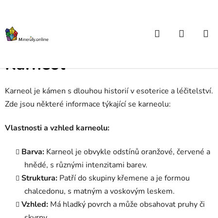
Přejít
na
obsah
Hledat
NÁKUP
Domů
/
Atlas kamenů od A do Z
/
Karneol
KOŠÍK
Karneol
Karneol je kámen s dlouhou historií v esoterice a léčitelství.
Zde jsou některé informace týkající se karneolu:
Vlastnosti a vzhled karneolu:
Barva:
Karneol je obvykle odstínů oranžové, červené a
hnědé, s různými intenzitami barev.
Struktura:
Patří do skupiny křemene a je formou
chalcedonu, s matným a voskovým leskem.
Vzhled:
Má hladký povrch a může obsahovat pruhy či
skvrny.