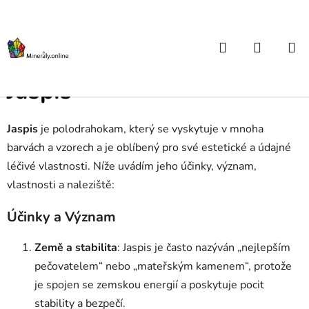
Přejít
na
obsah
Hledat
NÁKUP
Domů
/
Atlas kamenů od A do Z
/
Jaspis
KOŠÍK
Jaspis
Jaspis
je polodrahokam, který se vyskytuje v mnoha
barvách a vzorech a je oblíbený pro své estetické a údajné
léčivé vlastnosti. Níže uvádím jeho účinky, význam,
vlastnosti a naleziště:
Účinky a Význam
Země a stabilita
: Jaspis je často nazýván „nejlepším
pečovatelem“ nebo „mateřským kamenem“, protože
je spojen se zemskou energií a poskytuje pocit
stability a bezpečí.