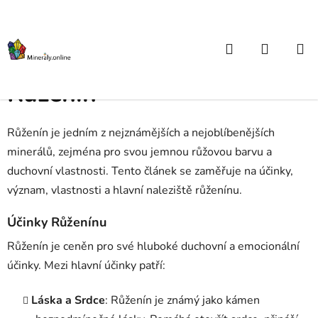
Přejít
na
obsah
Hledat
NÁKUP
Domů
/
Atlas kamenů od A do Z
/
Růženín
KOŠÍK
Růženín
Růženín je jedním z nejznámějších a nejoblíbenějších
minerálů, zejména pro svou jemnou růžovou barvu a
duchovní vlastnosti. Tento článek se zaměřuje na účinky,
význam, vlastnosti a hlavní naleziště růženínu.
Účinky Růženínu
Růženín je ceněn pro své hluboké duchovní a emocionální
účinky. Mezi hlavní účinky patří:
Láska a Srdce
: Růženín je známý jako kámen