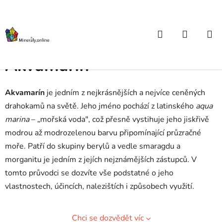
Přejít
na
obsah
Hledat
NÁKUP
Domů
/
Atlas kamenů od A do Z
/
Akvamarín
KOŠÍK
Akvamarín
Akvamarín
je jedním z nejkrásnějších a nejvíce ceněných
drahokamů na světě. Jeho jméno pochází z latinského
aqua
marina
– „mořská voda", což přesně vystihuje jeho jiskřivě
modrou až modrozelenou barvu připomínající průzračné
moře. Patří do skupiny berylů a vedle smaragdu a
morganitu je jedním z jejích nejznámějších zástupců. V
tomto průvodci se dozvíte vše podstatné o jeho
vlastnostech, účincích, nalezištích i způsobech využití.
Chci se dozvědět víc