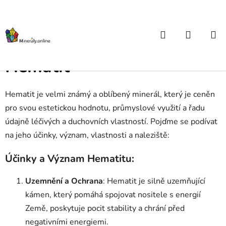
Přejít
na
obsah
Hledat
NÁKUP
Domů
/
Atlas kamenů od A do Z
/
Hematit
KOŠÍK
Hematit
Hematit je velmi známý a oblíbený minerál, který je ceněn
pro svou estetickou hodnotu, průmyslové využití a řadu
údajně léčivých a duchovních vlastností. Pojďme se podívat
na jeho účinky, význam, vlastnosti a naleziště:
Účinky a Význam Hematitu:
Uzemnění a Ochrana
: Hematit je silně uzemňující
kámen, který pomáhá spojovat nositele s energií
Země, poskytuje pocit stability a chrání před
negativními energiemi.