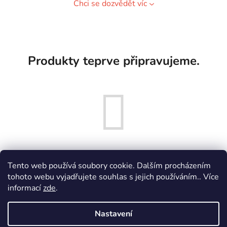
Chci se dozvědět víc
Produkty teprve připravujeme.
Tento web používá soubory cookie. Dalším procházením
Můžete se ale podívat na ostatní kategorie.
tohoto webu vyjadřujete souhlas s jejich používáním.. Více
informací
zde
.
ZPĚT DO OBCHODU
Nastavení