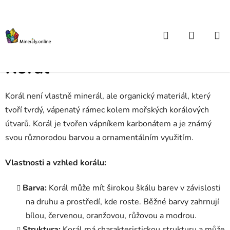
Přejít
na
obsah
Hledat
NÁKUP
Domů
/
Atlas kamenů od A do Z
/
Korál
KOŠÍK
Korál
Korál není vlastně minerál, ale organický materiál, který
tvoří tvrdý, vápenatý rámec kolem mořských korálových
útvarů. Korál je tvořen vápníkem karbonátem a je známý
svou různorodou barvou a ornamentálním využitím.
Vlastnosti a vzhled korálu:
Barva:
Korál může mít širokou škálu barev v závislosti
na druhu a prostředí, kde roste. Běžné barvy zahrnují
bílou, červenou, oranžovou, růžovou a modrou.
Struktura:
Korál má charakteristickou strukturu a může