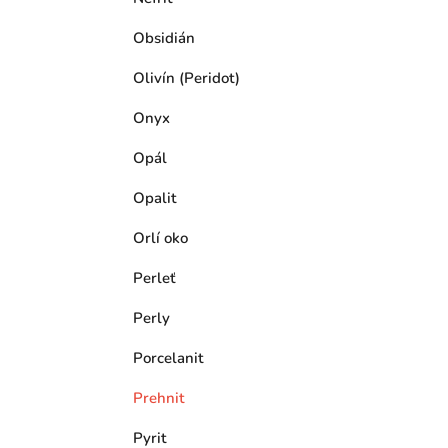
Obsidián
Olivín (Peridot)
Onyx
Opál
Opalit
Orlí oko
Perleť
Perly
Porcelanit
Prehnit
Pyrit