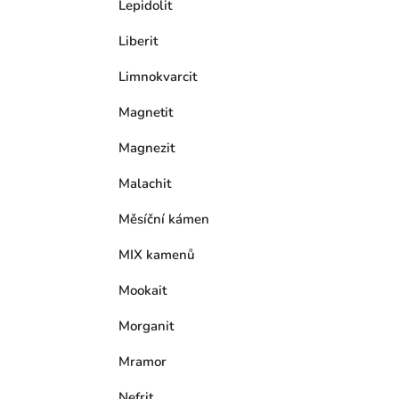
Lepidolit
Liberit
Limnokvarcit
Magnetit
Magnezit
Malachit
Měsíční kámen
MIX kamenů
Mookait
Morganit
Mramor
Nefrit