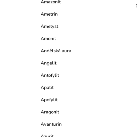
e
Amazonit
n
í
Ametrín
p
Ametyst
a
n
Amonit
e
l
Andělská aura
Angelit
Antofylit
Apatit
Apofylit
Aragonit
Avanturin
Azurit