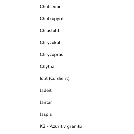
Chalcedon
Chalkopyrit
Chiastolit
Chryzokol
Chryzopras
Chytha
Iolit (Cordierit)
Jadeit
Jantar
Jaspis
K2 - Azurit v granitu